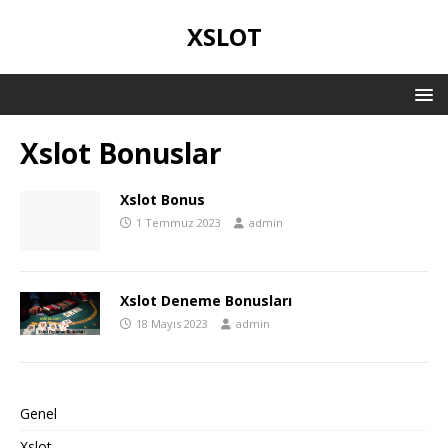
XSLOT
Xslot Bonuslar
Xslot Bonus
1 Temmuz 2023
admin
Xslot Deneme Bonusları
18 Mayıs 2023
admin
Genel
Xslot