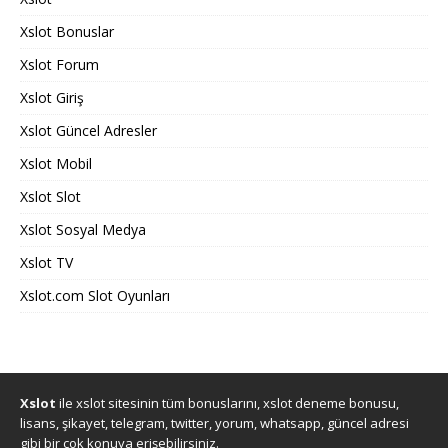
Xslot Bonuslar
Xslot Forum
Xslot Giriş
Xslot Güncel Adresler
Xslot Mobil
Xslot Slot
Xslot Sosyal Medya
Xslot TV
Xslot.com Slot Oyunları
Xslot
ile xslot sitesinin tüm bonuslarını, xslot deneme bonusu,
lisans, şikayet, telegram, twitter, yorum, whatsapp, güncel adresi
gibi bir çok konuya erişebilirsiniz.