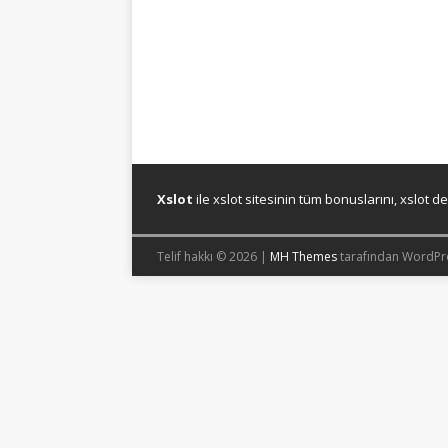
Xslot
ile xslot sitesinin tüm bonuslarını, xslot 
Telif hakkı © 2026 |
MH Themes
tarafından WordPr