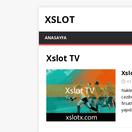
XSLOT
ANASAYFA
Xslot TV
Xsl
4 
Nakle
cazib
fırsa
yapıd