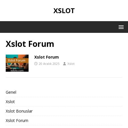
XSLOT
Xslot Forum
Xslot Forum
20 Aralık 2025
Xslot
Genel
Xslot
Xslot Bonuslar
Xslot Forum