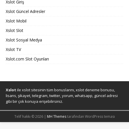
Xslot Giriş
Xslot Güncel Adresler
Xslot Mobil
Xslot Slot
Xslot Sosyal Medya
Xslot TV
Xslot.com Slot Oyunları
Xslot
ile xslot sitesinin tüm bonuslarını, xslot deneme bonusu,
lisans, şikayet, telegram, twitter, yorum, whatsapp, güncel adresi
gibi bir çok konuya erişebilirsiniz.
Telif hakkı © 2026 |
MH Themes
tarafından WordPress teması