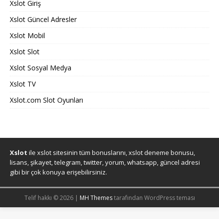
Xslot Giriş
Xslot Güncel Adresler
Xslot Mobil
Xslot Slot
Xslot Sosyal Medya
Xslot TV
Xslot.com Slot Oyunları
Xslot
ile xslot sitesinin tüm bonuslarını, xslot deneme bonusu,
lisans, şikayet, telegram, twitter, yorum, whatsapp, güncel adresi
gibi bir çok konuya erişebilirsiniz.
Telif hakkı © 2026 |
MH Themes
tarafından WordPress teması