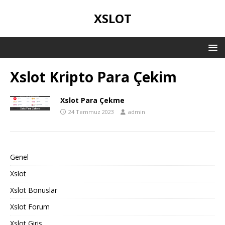
XSLOT
Xslot Kripto Para Çekim
Xslot Para Çekme
24 Temmuz 2023
admin
Genel
Xslot
Xslot Bonuslar
Xslot Forum
Xslot Giriş