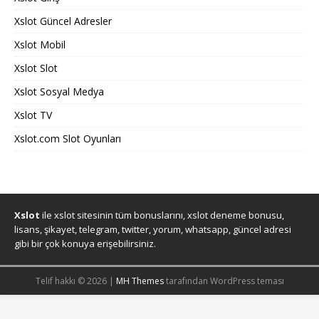
Xslot Güncel Adresler
Xslot Mobil
Xslot Slot
Xslot Sosyal Medya
Xslot TV
Xslot.com Slot Oyunları
Xslot
ile xslot sitesinin tüm bonuslarını, xslot deneme bonusu,
lisans, şikayet, telegram, twitter, yorum, whatsapp, güncel adresi
gibi bir çok konuya erişebilirsiniz.
Telif hakkı © 2026 |
MH Themes
tarafından WordPress teması