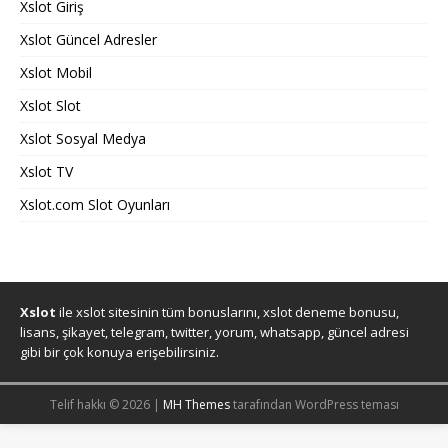
Xslot Giriş
Xslot Güncel Adresler
Xslot Mobil
Xslot Slot
Xslot Sosyal Medya
Xslot TV
Xslot.com Slot Oyunları
Xslot
ile xslot sitesinin tüm bonuslarını, xslot deneme bonusu,
lisans, şikayet, telegram, twitter, yorum, whatsapp, güncel adresi
gibi bir çok konuya erişebilirsiniz.
Telif hakkı © 2026 |
MH Themes
tarafından WordPress teması