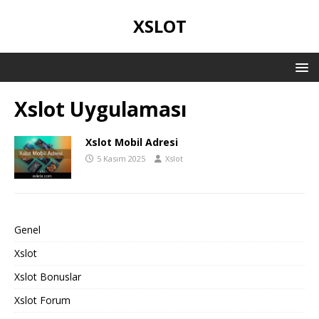
XSLOT
Xslot Uygulaması
Xslot Mobil Adresi
5 Kasım 2025
Xslot
Genel
Xslot
Xslot Bonuslar
Xslot Forum