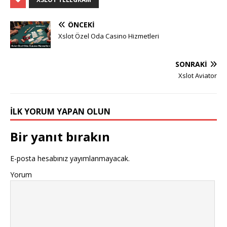
ÖNCEKI
Xslot Özel Oda Casino Hizmetleri
SONRAKI
Xslot Aviator
İLK YORUM YAPAN OLUN
Bir yanıt bırakın
E-posta hesabınız yayımlanmayacak.
Yorum