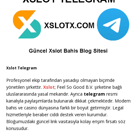
Xslot Telegram
Profesyonel ekip tarafından yasadışı olmayan biçimde
yönetilen şirkettir.
Xslot
; Feel So Good B.V. şirketine bağlı
uluslararasında yasal mekandır. Ayrıca
telegram
resmi
kanalıyla paylaşımlarda bulunarak dikkat çekmektedir. Modern
bahis ve casino dünyasına farklı bir boyut getirmiştir. Legal
hizmetleriyle beraber ciddi destek veren kurumdur.
Bloğumuzdaki güncel link vasıtasıyla kolay erişim fırsatı söz
konusudur.